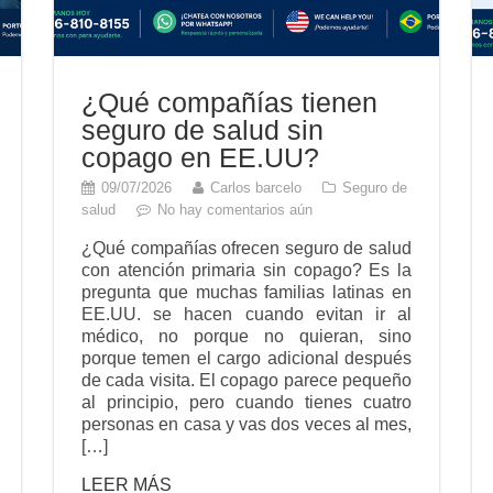
¿Qué compañías tienen
seguro de salud sin
copago en EE.UU?
09/07/2026
Carlos barcelo
Seguro de
salud
No hay comentarios aún
¿Qué compañías ofrecen seguro de salud
con atención primaria sin copago? Es la
pregunta que muchas familias latinas en
EE.UU. se hacen cuando evitan ir al
médico, no porque no quieran, sino
porque temen el cargo adicional después
de cada visita. El copago parece pequeño
al principio, pero cuando tienes cuatro
personas en casa y vas dos veces al mes,
[…]
LEER MÁS