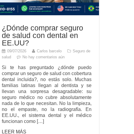
¿Dónde comprar seguro
de salud con dental en
EE.UU?
09/07/2026
Carlos barcelo
Seguro de
salud
No hay comentarios aún
Si te has preguntado ¿dónde puedo
comprar un seguro de salud con cobertura
dental incluida?, no estás solo. Muchas
familias latinas llegan al dentista y se
llevan una sorpresa desagradable: su
seguro médico no cubre absolutamente
nada de lo que necesitan. No la limpieza,
no el empaste, no la radiografía. En
EE.UU., el sistema dental y el médico
funcionan como […]
LEER MÁS